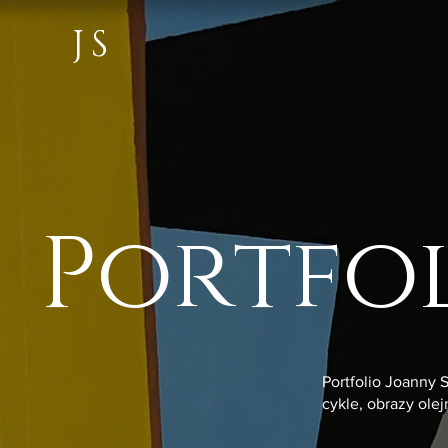
JS
Portfo
Portfolio Joanny 
cykle, obrazy ole