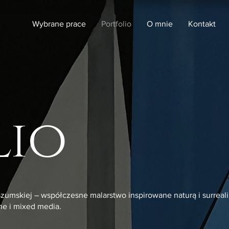
Wybrane prace
Portfolio
O mnie
Kontakt
lio
Szumskiej – współczesne malarstwo inspirowane naturą i surrea
jne i mixed media.