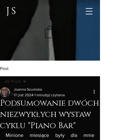
JS
Post
All Posts
Joanna Szumska
All Posts
17 paź 2024
1 minut(y) czytania
Podsumowanie dwóch
Sztuka
niezwykłych wystaw
cyklu "Piano Bar"
Minione miesiące były dla mnie 